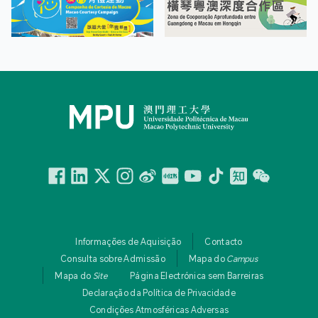
Facebook
Linkedin
Twitter
Instagram
微博
小紅書
YouTube
Tiktok
Zhihu
Wechat
Informações de Aquisição
Contacto
Consulta sobre Admissão
Mapa do
Campus
Mapa do
Site
Página Electrónica sem Barreiras
Declaração da Política de Privacidade
Condições Atmosféricas Adversas