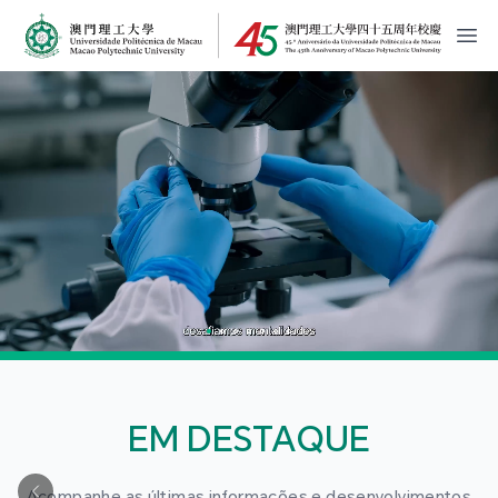
MPU Logo
開
EM DESTAQUE
Acompanhe as últimas informações e desenvolvimentos