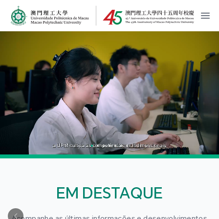
MPU Logo
開
EM DESTAQUE
Acompanhe as últimas informações e desenvolvimentos