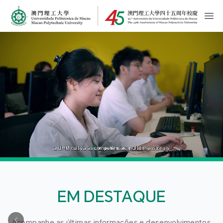
MPU Logo
開
EM DESTAQUE
Acompanhe as últimas informações e desenvolvimentos