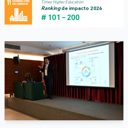
Times Higher Education
Ranking
de impacto 2026
#
101
-
200
Real
Saudá
dos j