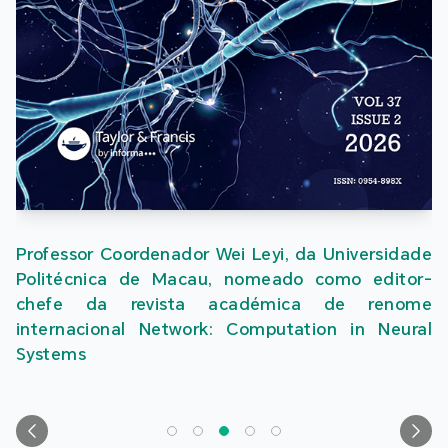
fessor Coordenador Wei Leyi, da Universidade
itécnica de Macau, nomeado como editor-
efe da revista académica de renome
ernacional Network: Computation in Neural
tems