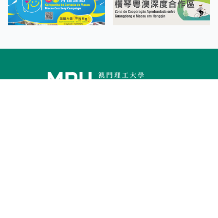
Facebook
Linkedin
Twitter
Instagram
微博
小紅書
YouTube
Tiktok
Zhihu
Wechat
Informações de Aquisição
Contacto
Consulta sobre Admissão
Mapa do
Campus
Mapa do
Site
Página Electrónica sem Barreiras
Declaração da Política de Privacidade
Condições Atmosféricas Adversas