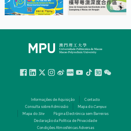
Facebook
Linkedin
Twitter
Instagram
微博
小紅書
YouTube
Tiktok
Zhihu
Wechat
Informações de Aquisição
Contacto
Consulta sobre Admissão
Mapa do
Campus
Mapa do
Site
Página Electrónica sem Barreiras
Declaração da Política de Privacidade
Condições Atmosféricas Adversas