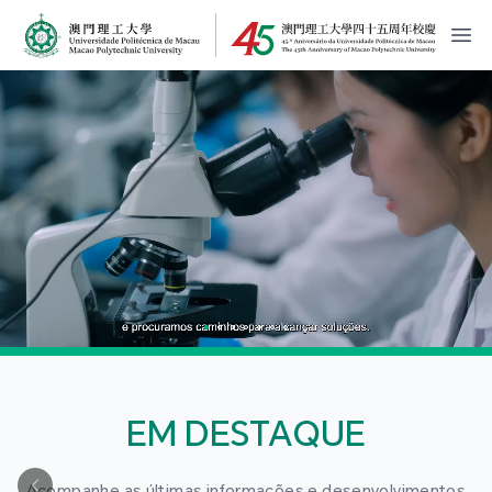
MPU Logo
開
EM DESTAQUE
Acompanhe as últimas informações e desenvolvimentos