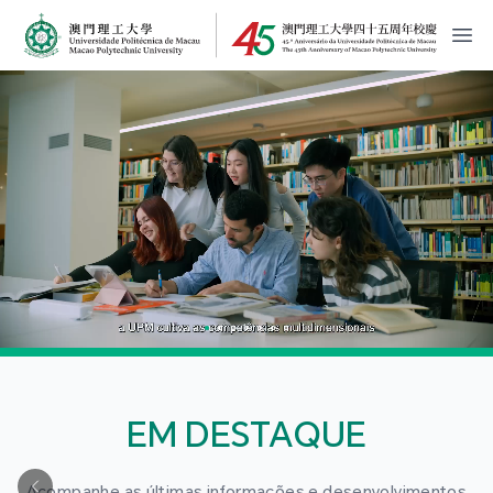
MPU Logo
開
EM DESTAQUE
Acompanhe as últimas informações e desenvolvimentos