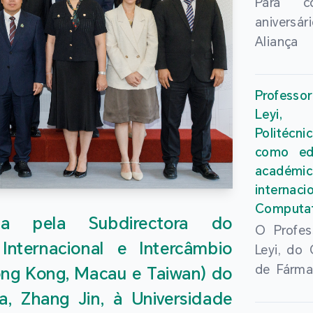
Para c
anivers
Aliança 
Ensino S
Hong 
Profess
aprofu
Leyi, 
inovação
Politécn
superio
como edi
realizou-
acadé
24 de Ju
intern
Chines
Computat
“Confer
da pela Subdirectora do
O Profes
Aliança 
nternacional e Intercâmbio
Leyi, do
Ensino S
de Fárma
ong Kong, Macau e Taiwan) do
Hong Ko
Inteligê
dos Reit
, Zhang Jin, à Universidade
Universi