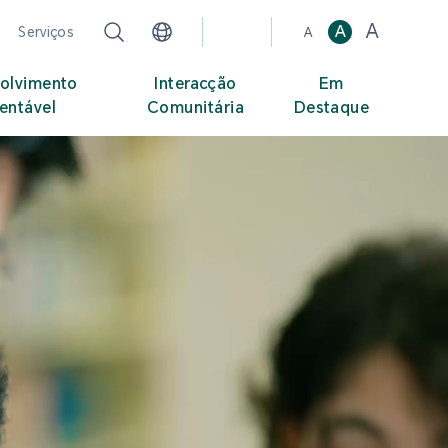
A
A
Serviços
A
olvimento
Interacção
Em
entável
Comunitária
Destaque