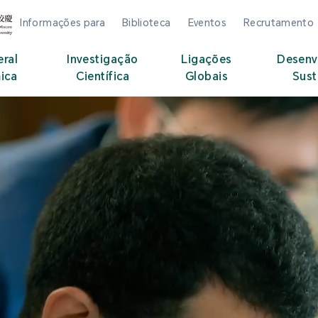
Informações para
Biblioteca
Eventos
Recrutamento
eral
Investigação
Ligações
Desenv
ica
Científica
Globais
Sust