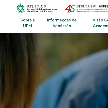
MPU Logo
Sobre a
Informações de
Visão G
UPM
Admissão
Académ