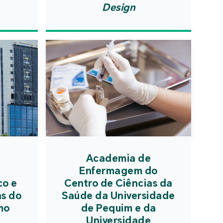
 ajustada a múltiplas
tia de segurança em
Design
dades com base em
eventos, identificar
andaime), que resolve o
s tipos de riscos e
a da optimização de
otenciais e intensificar
as propriedades na
nça contra incêndios e
ção de composto líder,
ação de electricidade,
ndo novamente e
ndo adequadamente o
do salto de andaime
ara o início do novo
de uma estrutura de
o.
enerativa unificada.
Academia de
Enfermagem do
co e
Centro de Ciências da
as do
Saúde da Universidade
mo
de Pequim e da
Universidade