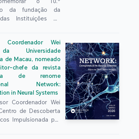
omemorar o 10.º
ário da fundação da
das Instituições do
uperior de Guangdong,
Kong e Macau e
or Coordenador Wei
ndar ainda mais a
da Universidade
 conjunta do ensino
ica de Macau, nomeado
r das três regiões,
tor-chefe da revista
se com sucesso, no dia
mica de renome
lho, na Universidade
acional Network:
a de Hong Kong, a
ion in Neural Systems
ência Anual 2026 da
sor Coordenador Wei
das Instituições do
 Centro de Descoberta
uperior de Guangdong,
cos Impulsionada por
ng e Macau e Fórum
ncia Artificial, da
ores”, organizada pela
dade Politécnica de