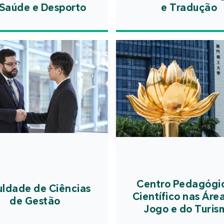
(difusão
a garan
Saúde e Desporto
e Tradução
proprie
grandes 
salto de 
todos o
problem
perigos p
múltipl
a segura
optimiza
de utiliz
inferi
prepara
simulan
campus
p
dentro 
ano lectiv
difusão g
Centro Pedagógi
uldade de Ciências
Científico nas Áre
de Gestão
Jogo e do Turis