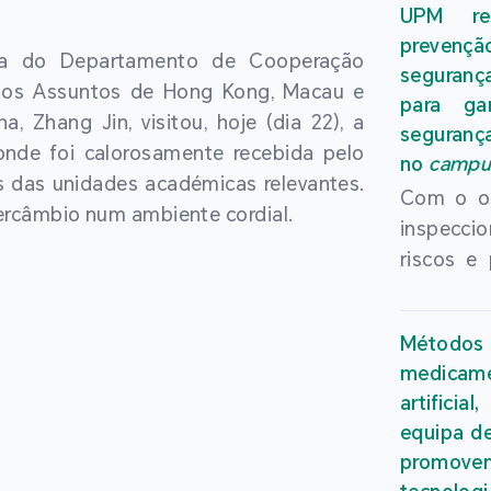
mesma Al
UPM rea
Macau (U
Universi
prevenç
nomeado
ora do Departamento de Cooperação
Kong. Est
seguranç
novo edi
ra os Assuntos de Hong Kong, Macau e
Anos de
para ga
acadé
, Zhang Jin, visitou, hoje (dia 22), a
Integr
seguranç
intern
onde foi calorosamente recebida pelo
Conferên
no
campu
Computat
s das unidades académicas relevantes.
represent
Com o ob
tornando
ercâmbio num ambiente cordial.
de ensino
inspecci
chefe ch
das enti
riscos e
da revis
fazerem
segura
décadas
sobre os
articula
nomeação
persp
Método
do Chefe
o reconh
oportuni
medicame
os serv
da influ
no fut
artifici
Região A
nos domí
equipa d
Universi
de Mac
artifici
promov
Macau (U
reforça
computac