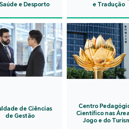
(difusão
a garan
Saúde e Desporto
e Tradução
proprie
grandes 
salto de 
todos o
problem
perigos p
múltipl
a segura
optimiza
de utiliz
inferi
prepara
simulan
campus
p
dentro 
ano lectiv
difusão g
Centro Pedagógi
uldade de Ciências
Científico nas Áre
de Gestão
Jogo e do Turis