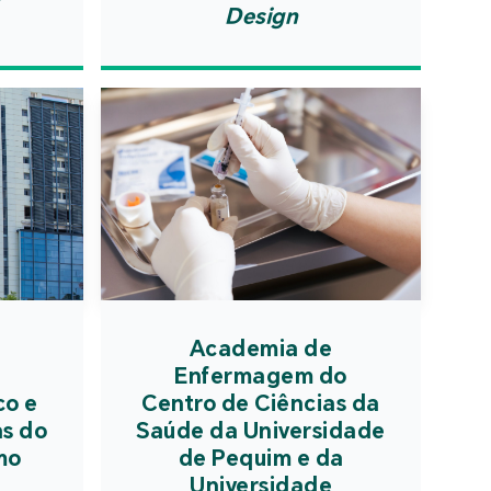
 ajustada a múltiplas
tia de segurança em
Design
dades com base em
eventos, identificar
andaime), que resolve o
s tipos de riscos e
a da optimização de
otenciais e intensificar
as propriedades na
nça contra incêndios e
ção de composto líder,
ação de electricidade,
ndo novamente e
ndo adequadamente o
do salto de andaime
ara o início do novo
de uma estrutura de
o.
enerativa unificada.
Academia de
Enfermagem do
co e
Centro de Ciências da
as do
Saúde da Universidade
mo
de Pequim e da
Universidade