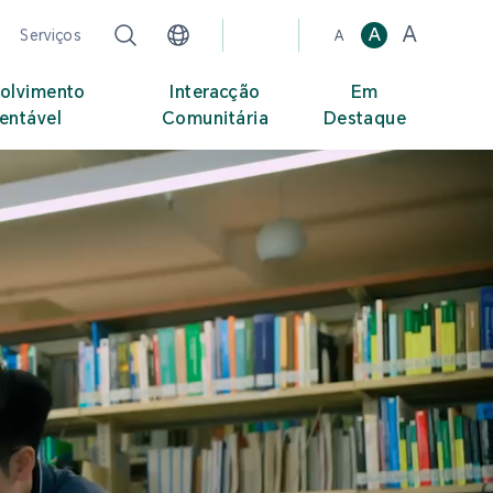
A
A
Serviços
A
olvimento
Interacção
Em
entável
Comunitária
Destaque