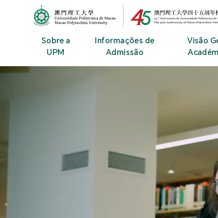
MPU Logo
Sobre a
Informações de
Visão G
UPM
Admissão
Académ