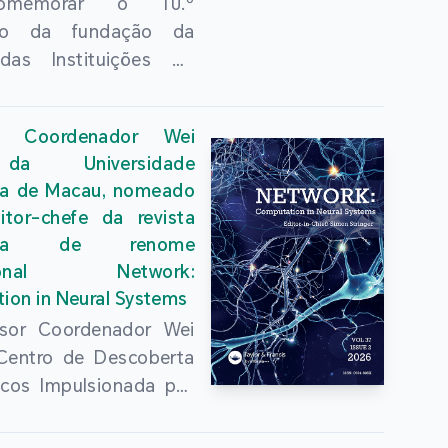
omemorar o 10.º
ário da fundação da
das Instituições do
uperior de Guangdong,
Kong e Macau e
or Coordenador Wei
ndar ainda mais a
da Universidade
 conjunta do ensino
ica de Macau, nomeado
r das três regiões,
tor-chefe da revista
se com sucesso, no dia
mica de renome
lho, na Universidade
acional Network:
a de Hong Kong, a
ion in Neural Systems
ência Anual 2026 da
sor Coordenador Wei
das Instituições do
 Centro de Descoberta
uperior de Guangdong,
cos Impulsionada por
ng e Macau e Fórum
ncia Artificial, da
ores”, organizada pela
dade Politécnica de