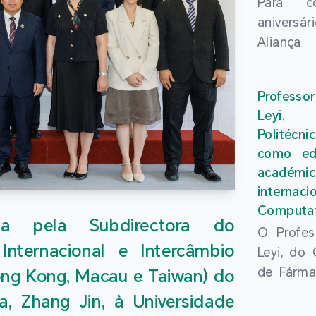
Para c
anivers
Aliança 
Ensino S
Hong 
Profess
aprofu
Leyi, 
inovação
Politécn
superio
como edi
realizou-
acadé
24 de Ju
intern
Chines
Computat
“Confer
da pela Subdirectora do
O Profes
Aliança 
nternacional e Intercâmbio
Leyi, do
Ensino S
de Fárma
ong Kong, Macau e Taiwan) do
Hong Ko
Inteligê
dos Reit
, Zhang Jin, à Universidade
Universi