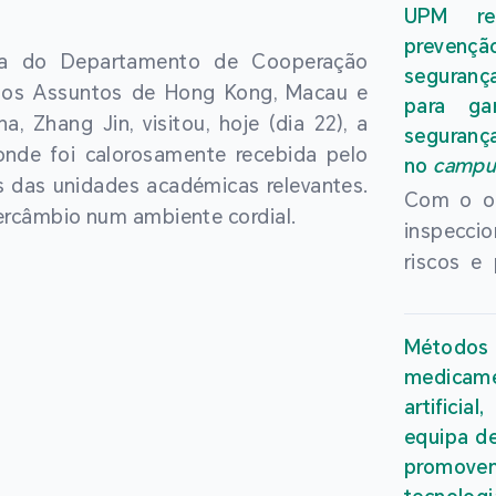
mesma Al
UPM rea
Macau (U
Universi
prevenç
nomeado
ora do Departamento de Cooperação
Kong. Est
seguranç
novo edi
ra os Assuntos de Hong Kong, Macau e
Anos de
para ga
acadé
, Zhang Jin, visitou, hoje (dia 22), a
Integr
seguranç
intern
onde foi calorosamente recebida pelo
Conferên
no
campu
Computat
s das unidades académicas relevantes.
represent
Com o ob
tornando
ercâmbio num ambiente cordial.
de ensino
inspecci
chefe ch
das enti
riscos e
da revis
fazerem
segura
décadas
sobre os
articula
nomeação
persp
Método
do Chefe
o reconh
oportuni
medicame
os serv
da influ
no fut
artifici
Região A
nos domí
equipa d
Universi
de Mac
artifici
promov
Macau (U
reforça
computac