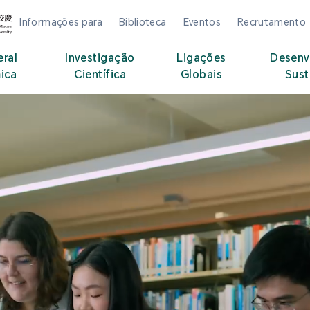
Informações para
Biblioteca
Eventos
Recrutamento
eral
Investigação
Ligações
Desenv
ica
Científica
Globais
Sust