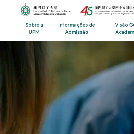
MPU Logo
Sobre a
Informações de
Visão G
UPM
Admissão
Académ