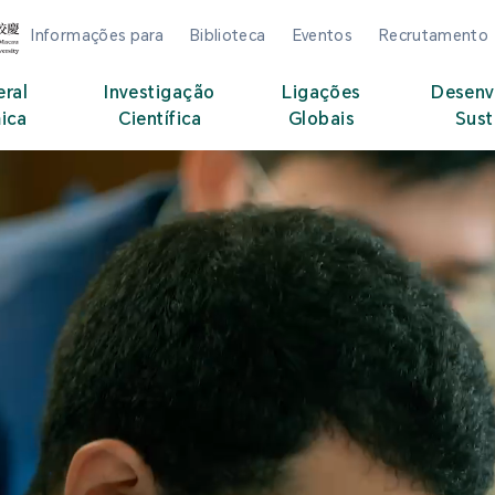
Informações para
Biblioteca
Eventos
Recrutamento
eral
Investigação
Ligações
Desenv
ica
Científica
Globais
Sust