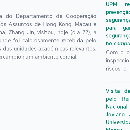
mesma Al
UPM rea
Macau (U
Universi
prevenç
nomeado
ora do Departamento de Cooperação
Kong. Est
seguranç
novo edi
ra os Assuntos de Hong Kong, Macau e
Anos de
para ga
acadé
, Zhang Jin, visitou, hoje (dia 22), a
Integr
seguranç
intern
onde foi calorosamente recebida pelo
Conferên
no
campu
Computat
s das unidades académicas relevantes.
represent
Com o ob
tornando
ercâmbio num ambiente cordial.
de ensino
inspecci
chefe ch
das enti
riscos e
da revis
fazerem
segura
décadas
sobre os
articula
nomeação
persp
Visita d
do Chefe
o reconh
oportuni
pelo Rei
os serv
da influ
no fut
Naciona
Região A
nos domí
Joviano 
Universi
de Mac
artifici
Universi
Macau (U
reforça
computac