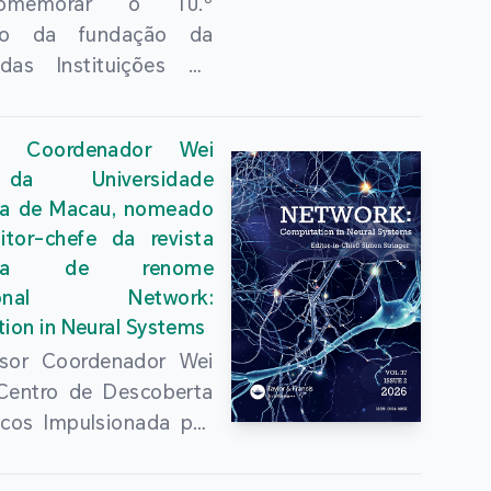
omemorar o 10.º
ário da fundação da
das Instituições do
uperior de Guangdong,
Kong e Macau e
or Coordenador Wei
ndar ainda mais a
da Universidade
 conjunta do ensino
ica de Macau, nomeado
r das três regiões,
tor-chefe da revista
se com sucesso, no dia
mica de renome
lho, na Universidade
acional Network:
a de Hong Kong, a
ion in Neural Systems
ência Anual 2026 da
sor Coordenador Wei
das Instituições do
 Centro de Descoberta
uperior de Guangdong,
cos Impulsionada por
ng e Macau e Fórum
ncia Artificial, da
ores”, organizada pela
dade Politécnica de