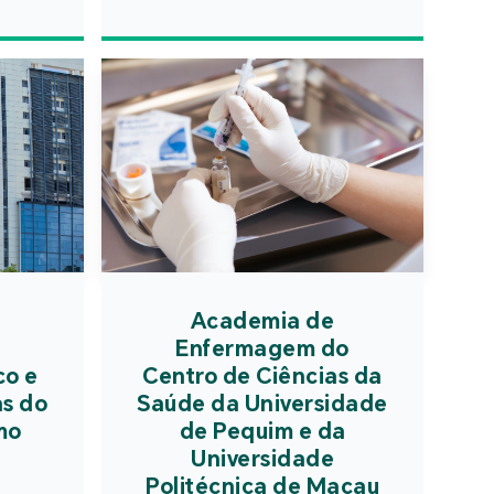
tia de segurança em
eventos, identificar
s tipos de riscos e
otenciais e intensificar
nça contra incêndios e
ação de electricidade,
ndo adequadamente o
ara o início do novo
o.
Academia de
Enfermagem do
co e
Centro de Ciências da
as do
Saúde da Universidade
mo
de Pequim e da
Universidade
Politécnica de Macau