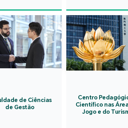
a garan
grandes 
todos o
perigos p
a segura
de utiliz
prepara
campus
p
ano lectiv
Centro Pedagógi
uldade de Ciências
Científico nas Áre
de Gestão
Jogo e do Turis