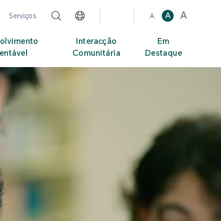
A
A
Serviços
A
olvimento
Interacção
Em
entável
Comunitária
Destaque