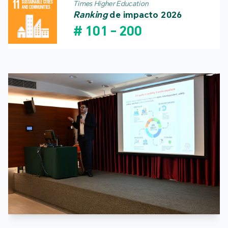
Times Higher Education
Ranking
de impacto 2026
#
101
-
200
R
S
d