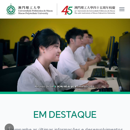
MPU Logo
開
EM DESTAQUE
Acompanhe as últimas informações e desenvolvimentos