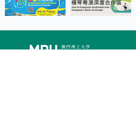
Facebook
Linkedin
Twitter
Instagram
微博
小紅書
YouTube
Tiktok
Zhihu
Wechat
Informações de Aquisição
Contacto
Consulta sobre Admissão
Mapa do
Campus
Mapa do
Site
Página Electrónica sem Barreiras
Declaração da Política de Privacidade
Condições Atmosféricas Adversas