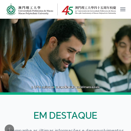
MPU Logo
開
EM DESTAQUE
Acompanhe as últimas informações e desenvolvimentos