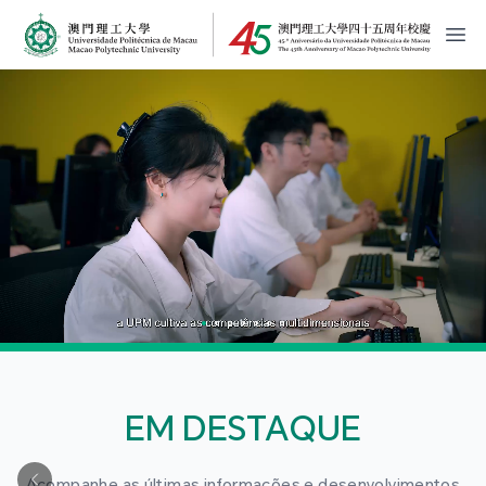
MPU Logo
開
EM DESTAQUE
Acompanhe as últimas informações e desenvolvimentos