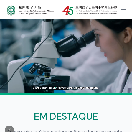
MPU Logo
開
EM DESTAQUE
Acompanhe as últimas informações e desenvolvimentos