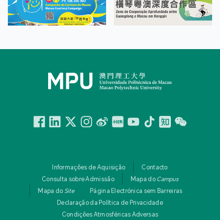
Facebook
Linkedin
Twitter
Instagram
微博
小紅書
YouTube
Tiktok
Zhihu
Wechat
Informações de Aquisição
Contacto
Consulta sobre Admissão
Mapa do
Campus
Mapa do
Site
Página Electrónica sem Barreiras
Declaração da Política de Privacidade
Condições Atmosféricas Adversas