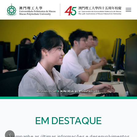
MPU Logo
開
EM DESTAQUE
Acompanhe as últimas informações e desenvolvimentos