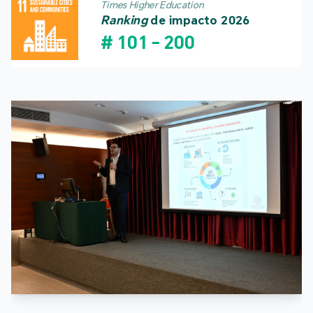
Times Higher Education
Ranking
de impacto 2026
#
101
-
200
Real
Saudá
dos j