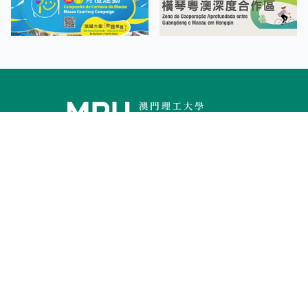
Facebook
Linkedin
Twitter
Instagram
微博
小紅書
YouTube
Tiktok
Zhihu
Wechat
Informações de Aquisição
Contacto
Consulta sobre Admissão
Mapa do
Campus
Mapa do
Site
Página Electrónica sem Barreiras
Declaração da Política de Privacidade
Condições Atmosféricas Adversas