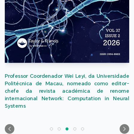
fessor Coordenador Wei Leyi, da Universidade
itécnica de Macau, nomeado como editor-
efe da revista académica de renome
ernacional Network: Computation in Neural
tems